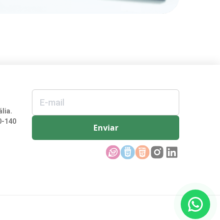
lia.
0-140
Enviar