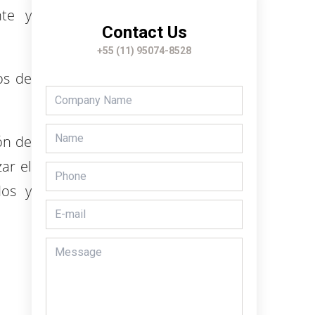
nte y
Contact Us
+55 (11) 95074-8528
os de
ón de
ar el
dos y