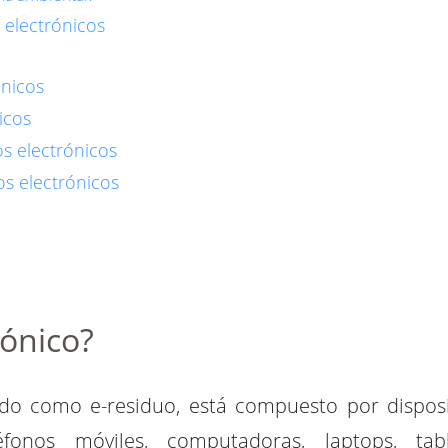
 electrónicos
ónicos
icos
os electrónicos
os electrónicos
e
rónico?
ido como e-residuo, está compuesto por disposi
fonos móviles, computadoras, laptops, tabl