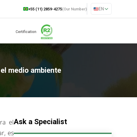
EN
+55 (11) 2859-4275
(Our Number)
Certification
 el medio ambiente
Ask a Specialist
ra el
r, es