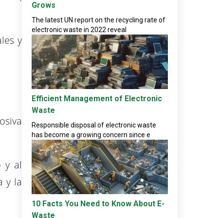
Grows
The latest UN report on the recycling rate of
electronic waste in 2022 reveal
les y
Efficient Management of Electronic
Waste
osiva
Responsible disposal of electronic waste
has become a growing concern since e
 y al
 y la
10 Facts You Need to Know About E-
Waste