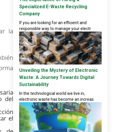
Specialized E-Waste Recycling
Company
If you are looking for an efficient and
responsible way to manage your electr
ar la
mbién
forma
Unveiling the Mystery of Electronic
Waste: A Journey Towards Digital
Sustainability
saria
In the technological world we live in,
o del
electronic waste has become an increas
cción
ar el
es de