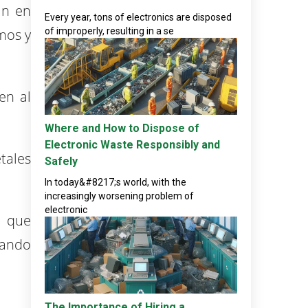
an en
Every year, tons of electronics are disposed
mos y
of improperly, resulting in a se
en al
Where and How to Dispose of
Electronic Waste Responsibly and
tales
Safely
In today&#8217;s world, with the
increasingly worsening problem of
electronic
s que
vando
The Importance of Hiring a